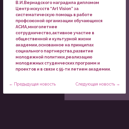
В.И.Вернадского наградила дипломом
Центр искусств “Art Vision” за
систематическую помощь в работе
профсоюзной организации обучающихся
АСИА,многолетнее
сотрудничество,активное участие в
общественной и культурной жизни
академии,основанное на принципах
социального партнерства,развитие
молодежной политики,реализацию
молодежных студенческих программ и
проектов и в связи с 55-ти летием академии
.
←
Предыдущая новость
Следующая новость
→