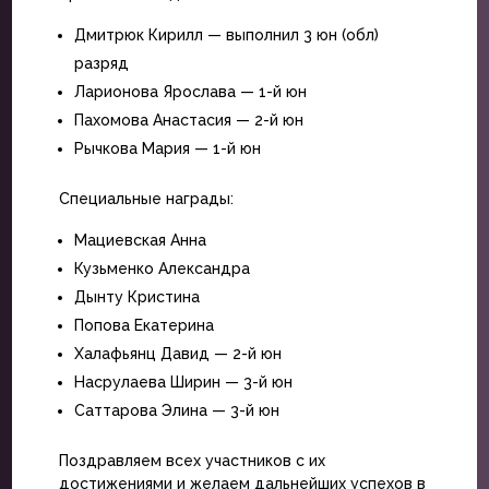
Дмитрюк Кирилл — выполнил 3 юн (обл)
разряд
Ларионова Ярослава — 1-й юн
Пахомова Анастасия — 2-й юн
Рычкова Мария — 1-й юн
Специальные награды:
Мациевская Анна
Кузьменко Александра
Дынту Кристина
Попова Екатерина
Халафьянц Давид — 2-й юн
Насрулаева Ширин — 3-й юн
Саттарова Элина — 3-й юн
Поздравляем всех участников с их
достижениями и желаем дальнейших успехов в