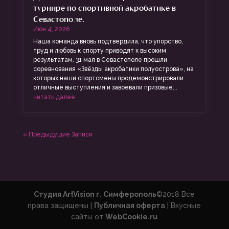
турнире по спортивной акробатике в
Севастополе.
Июн 4, 2026
Наша команда вновь подтвердила, что упорство,
труд и любовь к спорту приводят к высоким
результатам. 31 мая в Севастополе прошли
соревнования «Звёзды акробатики полуострова», на
которых наши спортсмены продемонстрировали
отличные выступления и завоевали призовые...
читать далее
« Предыдущие Записи
Студия ArtVision г. Симферополь
©2018 Все
права защищены |
Публичная оферта
| Вкусные
сайты от
WebCookie.ru