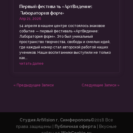
Первый фестиваль «АртВидение:
Лаборатория форм»
Апр 21, 2026
14 апреля в нашем центре состоялось знаковое
событие — первый фестиваль «АртВидение:
Лаборатория форм». Это был уникальный
пространство творчества, свободы и смелых идей,
где каждый номер стал авторской работой наших
учеников. Наши воспитанники выступили не только
как...
читать далее
« Предыдущие Записи
Следующие Записи »
Студия ArtVision г. Симферополь
©2018 Все
права защищены |
Публичная оферта
| Вкусные
сайты от
WebCookie.ru