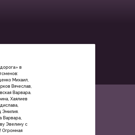
 дорога» в
тсменов:
щенко Михаил,
рков Вячеслав,
вская Варвара.
ина, Хаялиев
адислава,
ц Эмилия.
а Варвара,
ву Эвелину с
! Огромная