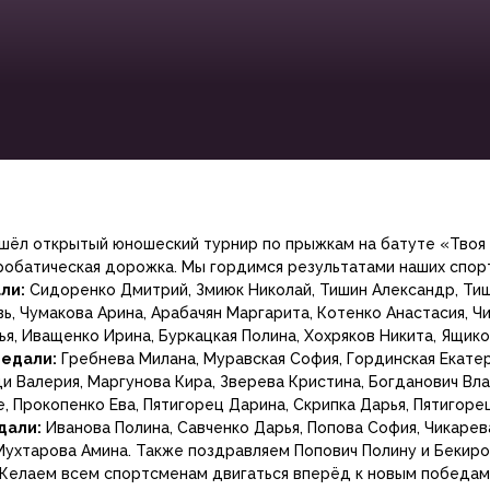
ошёл открытый юношеский турнир по прыжкам на батуте «Твоя
робатическая дорожка. Мы гордимся результатами наших спор
ли:
Сидоренко Дмитрий, Змиюк Николай, Тишин Александр, Ти
, Чумакова Арина, Арабачян Маргарита, Котенко Анастасия, Чи
я, Иващенко Ирина, Буркацкая Полина, Хохряков Никита, Ящико
едали:
Гребнева Милана, Муравская София, Гординская Екатер
и Валерия, Маргунова Кира, Зверева Кристина, Богданович Вл
, Прокопенко Ева, Пятигорец Дарина, Скрипка Дарья, Пятигоре
дали:
Иванова Полина, Савченко Дарья, Попова София, Чикарев
Мухтарова Амина. Также поздравляем Попович Полину и Бекиро
 Желаем всем спортсменам двигаться вперёд к новым победам