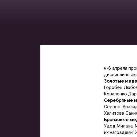
5-6 апреля пр
дисциплине ак
Золотые меда
Горобец Любовь
Коваленко Дарь
Серебряные м
Сервер, Апазид
Халитова Сание
Бронзовые ме
Удод Милана, 
их наградами!