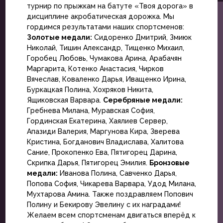
турнир по прыжкам на батуте «Твоя дорога» в
дисциплине акробатическая дорожка. Мы
гордимся результатами наших спортсменов:
Золотые медали:
Сидоренко Дмитрий, Змиюк
Николай, Тишин Александр, Тищенко Михаил,
Горобец Любовь, Чумакова Арина, Арабачян
Маргарита, Котенко Анастасия, Чирков
Вячеслав, Коваленко Дарья, Иващенко Ирина,
Буркацкая Полина, Хохряков Никита,
Ящиковская Варвара.
Серебряные медали:
Гребнева Милана, Муравская София,
Гординская Екатерина, Хаялиев Сервер,
Апазиди Валерия, Маргунова Кира, Зверева
Кристина, Богданович Владислава, Халитова
Сание, Прокопенко Ева, Пятигорец Дарина,
Скрипка Дарья, Пятигорец Эмилия.
Бронзовые
медали:
Иванова Полина, Савченко Дарья,
Попова София, Чикарева Варвара, Удод Милана,
Мухтарова Амина. Также поздравляем Попович
Полину и Бекирову Эвелину с их наградами!
Желаем всем спортсменам двигаться вперёд к