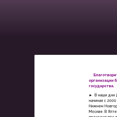
Благотворите
организации б
государства.
►
В наши дни 
начиная с 2000
Нижнем Новгор
Москве. В Ялт