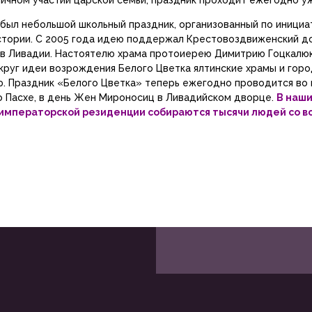
ичном участии царской семьи, праздник проходит ежегодно уж
 был небольшой школьный праздник, организованный по инициа
стории. С 2005 года идею поддержал Крестовоздвиженский д
 в Ливадии. Настоятелю храма протоиерею Димитрию Гоцкалю
круг идеи возрождения Белого Цветка ялтинские храмы и гор
. Праздник «Белого Цветка» теперь ежегодно проводится во
о Пасхе, в день Жен Мироносиц в Ливадийском дворце.
В наши
 императорской резиденции собираются тысячи людей со в