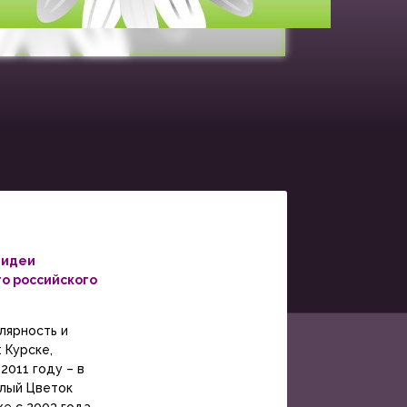
 идеи
го российского
лярность и
: Курске,
2011 году – в
елый Цветок