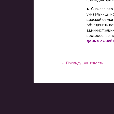
проходил при л
►
Сначала это
учительницы и
царской семьи
объединить во
администрацию
воскресенье п
день в южной
←
Предыдущая новость