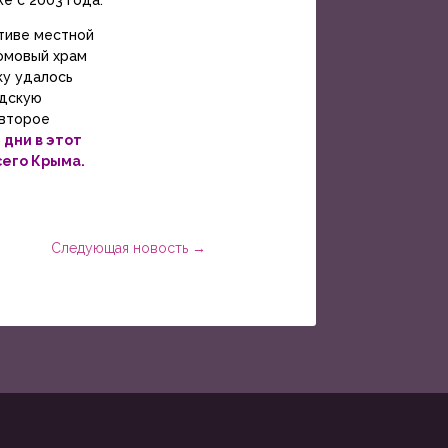
е с 2003 года.
тиве местной
омовый храм
ку удалось
одскую
 второе
 дни в этот
сего Крыма.
Следующая новость
→