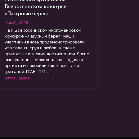
Всероссийском конкурсе
«Лазурный берег»
Май 25, 2026
На III Всероссийском многожанровом
конкурсе «Лазурный берег» наши
участники вновь продемонстрировали,
что талант, труд и любовь к сцене
приводят к высоким достижениям. Яркие
выступления, эмоциональная подача и
артистизм покорили как жюри, так и
зрителей. ГРАН-ПРИ:...
читать далее