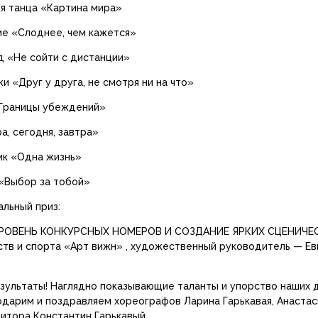
ия танца «Картина мира»
ие «Слоднее, чем кажется»
д «Не сойти с дистанции»
и «Друг у друга, не смотря ни на что»
«Границы убеждений»
а, сегодня, завтра»
ик «Одна жизнь»
 «Выбор за тобой»
альный приз:
РОВЕНЬ КОНКУРСНЫХ НОМЕРОВ И СОЗДАНИЕ ЯРКИХ СЦЕНИЧЕ
ств и спорта «Арт вижн» , художественный руководитель — Ев
езультаты! Наглядно показывающие таланты и упорство наших 
одарим и поздравляем хореографов Ларина Гарькавая, Анастаси
зитора Константин Гарькавый