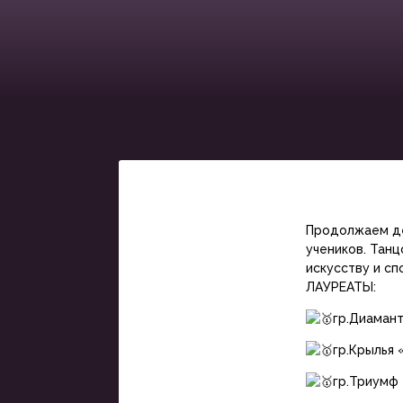
Продолжаем де
учеников. Танц
искусству и сп
ЛАУРЕАТЫ:
гр.Диаман
гр.Крылья
гр.Триумф