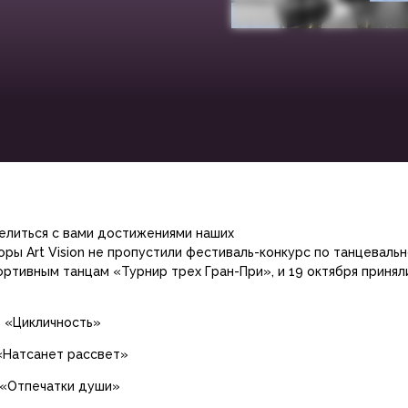
литься с вами достижениями наших
оры Art Vision не пропустили фестиваль-конкурс по танцеваль
ортивным танцам «Турнир трех Гран-При», и 19 октября принял
т «Цикличность»
 «Натсанет рассвет»
 «Отпечатки души»