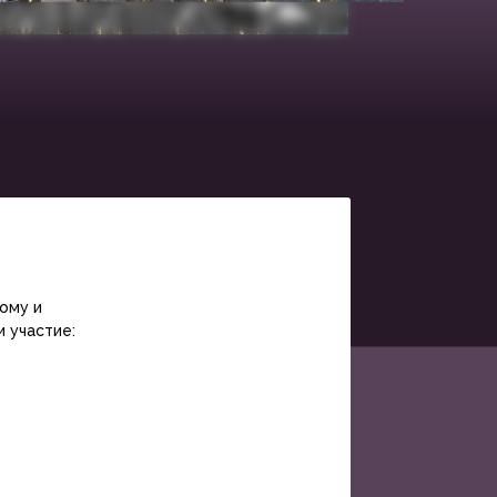
ному и
и участие: