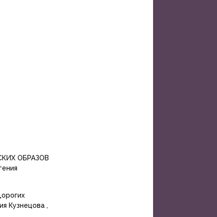
СКИХ ОБРАЗОВ
гения
дорогих
я Кузнецова ,