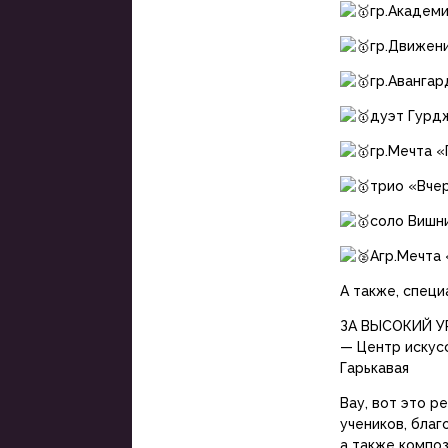
гр.Академ
гр.Движен
гр.Авангар
дуэт Гурдж
гр.Мечта 
трио «Вчер
соло Вишн
Агр.Мечта
А также, специ
ЗА ВЫСОКИЙ У
— Центр искус
Гарькавая
Вау, вот это р
учеников, благ
а также компо