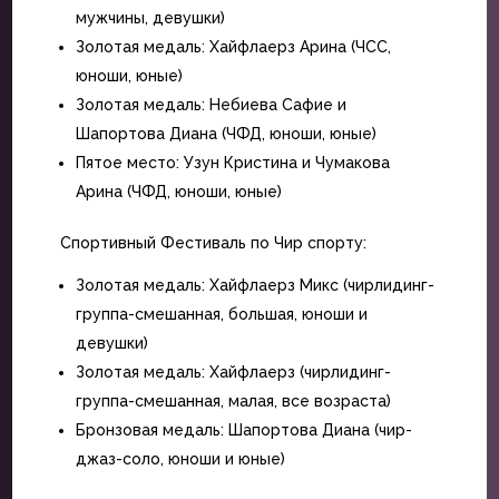
мужчины, девушки)
Золотая медаль: Хайфлаерз Арина (ЧСС,
юноши, юные)
Золотая медаль: Небиева Сафие и
Шапортова Диана (ЧФД, юноши, юные)
Пятое место: Узун Кристина и Чумакова
Арина (ЧФД, юноши, юные)
Спортивный Фестиваль по Чир спорту:
Золотая медаль: Хайфлаерз Микс (чирлидинг-
группа-смешанная, большая, юноши и
девушки)
Золотая медаль: Хайфлаерз (чирлидинг-
группа-смешанная, малая, все возраста)
Бронзовая медаль: Шапортова Диана (чир-
джаз-соло, юноши и юные)