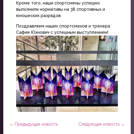
Кроме того, наши спортсмены успешно
выполнили нормативы на 38 спортивных и
юношеских разрядов.
Поздравляем наших спортсменов и тренера
Сафие Юхнович с успешным выступлением!
←
Предыдущая новость
Следующая новость
→