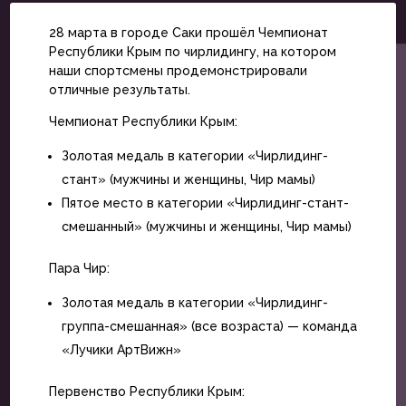
28 марта в городе Саки прошёл Чемпионат
Республики Крым по чирлидингу, на котором
наши спортсмены продемонстрировали
отличные результаты.
Чемпионат Республики Крым:
Золотая медаль в категории «Чирлидинг-
стант» (мужчины и женщины, Чир мамы)
Пятое место в категории «Чирлидинг-стант-
смешанный» (мужчины и женщины, Чир мамы)
Пара Чир:
Золотая медаль в категории «Чирлидинг-
группа-смешанная» (все возраста) — команда
«Лучики АртВижн»
Первенство Республики Крым: