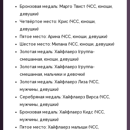
Бронзовая медаль: Марго Твист (ЧСС, юноши,
девушки)
Четвёртое место: Крис (ЧСС, юноши,
девушки)
Пятое место: Арина (ЧСС, юноши, девушки)
Шестое место: Милана (ЧСС, юноши, девушки)
Золотая медаль: Хайфлаерз (группа-
смешанная, юноши, девушки)
Золотая медаль: Хайфлаерз (группа-
смешанная, мальчики и девочки)
Золотая медаль: Хайфлаерз Лиза (ЧСС,
мужчины, девушки)
Серебряная медаль: Хайфлаерз Вирса (ЧСС,
мужчины, девушки)
Бронзовая медаль: Хайфлаерз Кидс (ЧСС,
мужчины, девушки)
Пятое место: Хайфлаерз малыши (ЧСС,