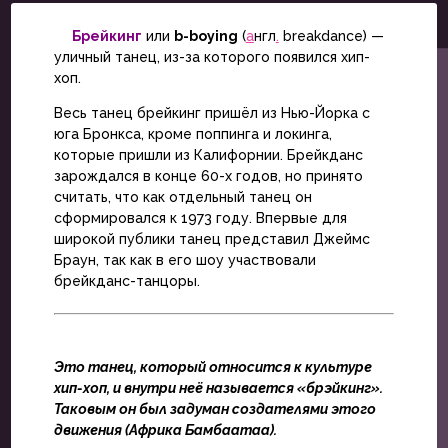
Брейкинг
или
b-boying
(
а
нгл
.
breakdance
) —
уличный танец, из-за которого появился хип-
хоп.
Весь танец брейкинг пришёл из Нью-Йорка с
юга Бронкса, кроме поппинга и локинга,
которые пришли из Калифорнии. Брейкданс
зарождался в конце 60-х годов, но принято
считать, что как отдельный танец он
сформировался к 1973 году. Впервые для
широкой публики танец представил Джеймс
Браун, так как в его шоу участвовали
брейкданс-танцоры.
Это танец, который относится к культуре
хип-хоп, и внутри неё называется «брэйкинг».
Таковым он был задуман создателями этого
движения (Африка Бамбаатаа).