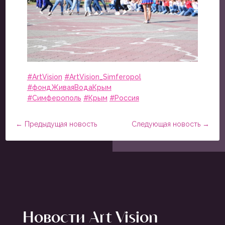
#ArtVision
#ArtVision_Simferopol
#фондЖиваяВодаКрым
#Симферополь
#Крым
#Россия
←
Предыдущая новость
Следующая новость
→
Новости Art Vision