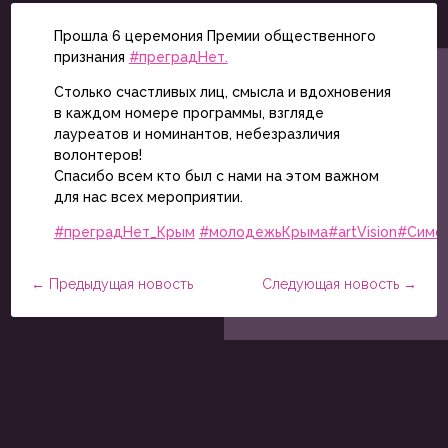
Прошла 6 церемония Премии общественного
признания
#преградНет.
Столько счастливых лиц, смысла и вдохновения
в каждом номере программы, взгляде
лауреатов и номинантов, небезразличия
волонтеров!
Спасибо всем кто был с нами на этом важном
для нас всех мероприятии.
#преградНет_Крым
#молодежьКрыма
#artVision
#Симф
←
Предыдущая новость
Следующая новость
→