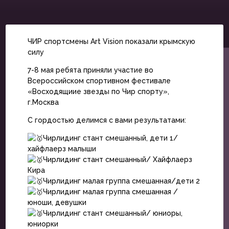
ЧИР спортсмены Art Vision показали крымскую
силу
7-8 мая ребята приняли участие во
Всероссийском спортивном фестивале
«Восходящиие звезды по Чир спорту»,
г.Москва
С гордостью делимся с вами результатами:
Чирлидинг стант смешанный, дети 1/
хайфлаерз малыши
Чирлидинг стант смешанный/ Хайфлаерз
Кира
Чирлидинг малая группа смешанная/дети 2
Чирлидинг малая группа смешанная /
юноши, девушки
Чирлидинг стант смешанный/ юниоры,
юниорки