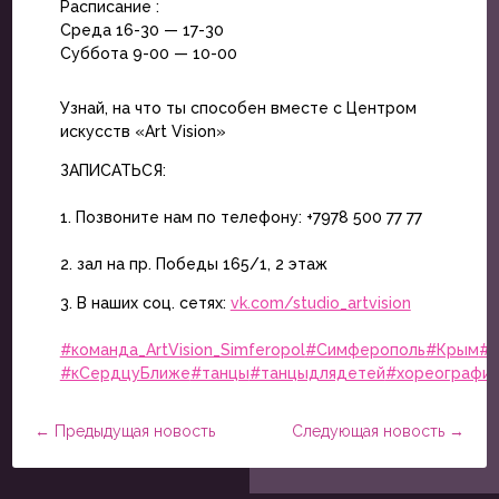
Расписание :
Среда 16-30 — 17-30
Суббота 9-00 — 10-00
Узнай, на что ты способен вместе с Центром
искусств «Art Vision»
ЗАПИСАТЬСЯ:
⠀
1. Позвоните нам по телефону: +7978 500 77 77
⠀
2. зал на пр. Победы 165/1, 2 этаж
3. В наших соц. сетях:
vk.com/studio_artvision
⠀
#команда_ArtVision_Simferopol
#Симферополь
#Крым
#a
#кСердцуБлиже
#танцы
#танцыдлядетей
#хореография
←
Предыдущая новость
Следующая новость
→