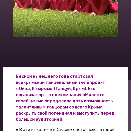
Весной нынешнего года стартовал
всекрымский танцевальный телепроект
«Ойна, Къырым» (Танцуй, Крым).
Его
организатор — телекомпания «Миллет»
своей целью определила дать возможность
талантливым танцорам со всего Крыма
раскрыть свой потенциал и выступить перед
большой аудиторией.
● В эти выходные в Судаке состоялсяся второй