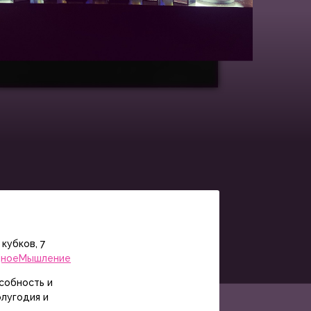
 кубков, 7
щноеМышление
собность и
лугодия и