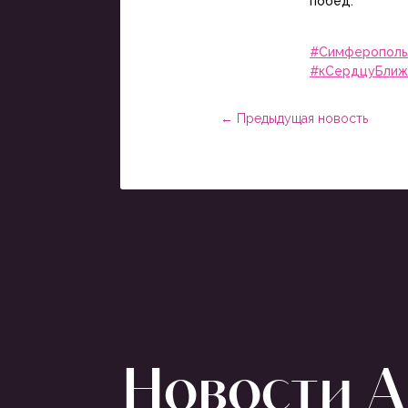
побед.
⠀
#Симферополь
#кСердцуБлиж
←
Предыдущая новость
Новости Ar