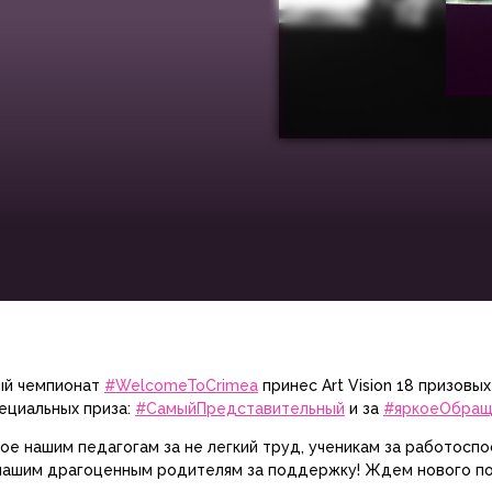
й чемпионат
#WelcomeToCrimea
принес Art Vision 18 призовых
ециальных приза:
#СамыйПредставительный
и за
#яркоеОбра
е нашим педагогам за не легкий труд, ученикам за работоспо
а нашим драгоценным родителям за поддержку! Ждем нового по