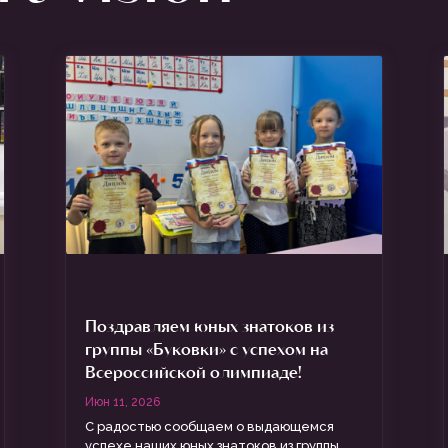
Поздравляем юных знатоков из
группы «Буковки» с успехом на
Всероссийской олимпиаде!
Июн 11, 2026
С радостью сообщаем о выдающемся
успехе наших юных знатоков из группы