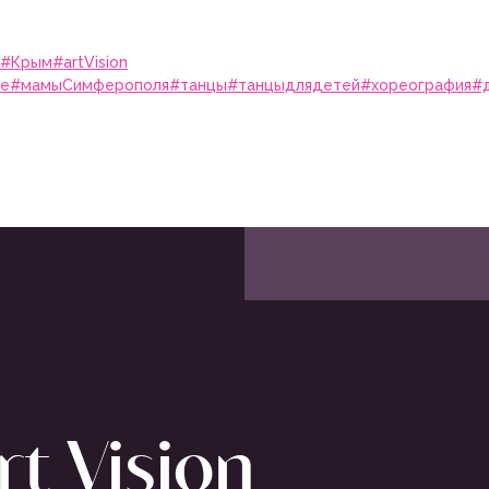
#Крым
#artVision
е
#мамыСимферополя
#танцы
#танцыдлядетей
#хореография
#
t Vision