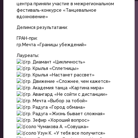
центра приняли участие в межрегиональном
фестиваль-конкурсе «Танцевальное
вдохновение»
Делимся результатами:
ГРАН-при:
гр.Мечта «Границы убеждений»
Лауреаты:
гр. Диамант «Цикличность»
гр. Крылья «Сплетницы»
гр. Крылья «Настанет рассвет»
гр. Движение «Сложнее, чем кажется»
гр. Академия танца «Картина мира»
гр. Авангард «Не сойти с дистанции»
гр. Мечта «Выбор за тобой»
гр. Радуга «Город обмана»
гр. Радуга «Жизнь бывает сложная»
гр. Зефир «Хороший вопрос»
соло Чумакова А. «Совушка»
соло Узун К. «У тебя все получится»