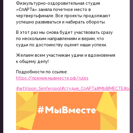
Физкультурно-оздоровительная студия
«СпАРТа» заняла почетное место в
чертвертьфинале. Все проекты продолжают
успешно развиваться и набирать обороты.
В этот раз мы снова будет участвовать сразу
по нескольким направлениям и верим, что
судьи по достоинству оценят наши успехи.
Желаем всем участникам удачи и вдохновения
к общему делу!
Подробности по ссылке:
https://премия.мывместе.рф/rules
#artVision_Simferopol
#студия_СпАРТа
#МЫВМЕСТЕ
#ра