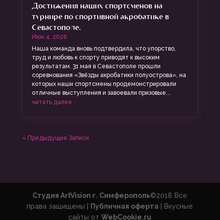
Достижения наших спортсменов на
турнире по спортивной акробатике в
Севастополе.
Июн 4, 2026
Наша команда вновь подтвердила, что упорство,
труд и любовь к спорту приводят к высоким
результатам. 31 мая в Севастополе прошли
соревнования «Звёзды акробатики полуострова», на
которых наши спортсмены продемонстрировали
отличные выступления и завоевали призовые...
читать далее
« Предыдущие Записи
Студия ArtVision г. Симферополь
©2018 Все
права защищены |
Публичная оферта
| Вкусные
сайты от
WebCookie.ru