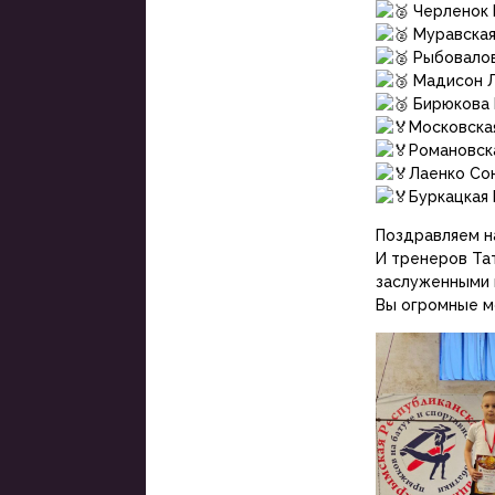
Черленок
Муравская
Рыбовалов
Мадисон Л
Бирюкова 
Московская
Романовска
Лаенко Сон
Буркацкая 
Поздравляем н
И тренеров Та
заслуженными 
Вы огромные м