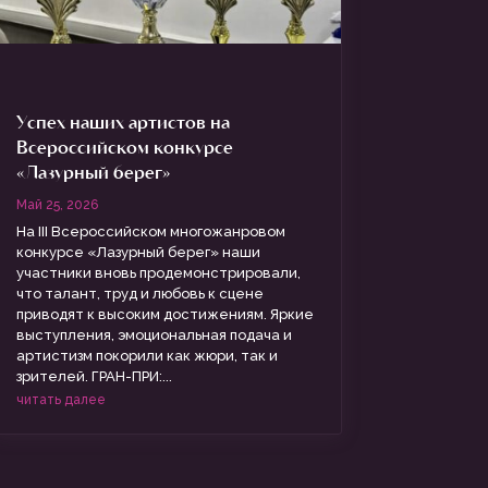
Успех наших артистов на
Всероссийском конкурсе
«Лазурный берег»
Май 25, 2026
На III Всероссийском многожанровом
конкурсе «Лазурный берег» наши
участники вновь продемонстрировали,
что талант, труд и любовь к сцене
приводят к высоким достижениям. Яркие
выступления, эмоциональная подача и
артистизм покорили как жюри, так и
зрителей. ГРАН-ПРИ:...
читать далее