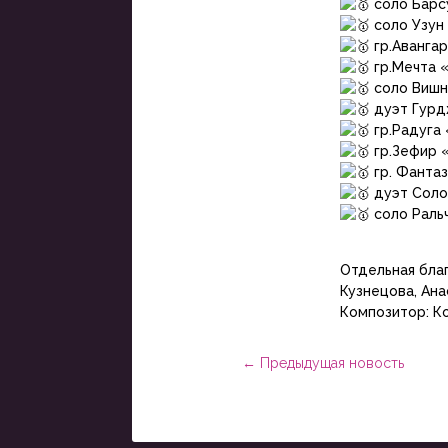
соло Барс
соло Узун 
гр.Авангар
гр.Мечта 
соло Вишн
дуэт Гурдж
гр.Радуга
гр.Зефир 
гр. Фантаз
дуэт Соло
соло Ральч
Отдельная благ
Кузнецова, Ана
Композитор: Ко
←
Предыдущая новость