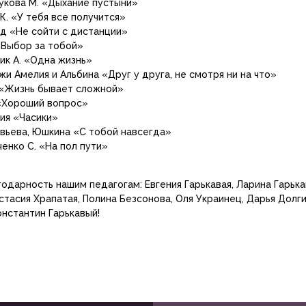
укова М. «Дыхание пустыни»
К. «У тебя все получится»
д «Не сойти с дистанции»
«Выбор за тобой»
ик А. «Одна жизнь»
и Амелия и Альбина «Друг у друга, не смотря ни на что»
 «Жизнь бывает сложной»
«Хороший вопрос»
ия «Часики»
вьева, Юшкина «С тобой навсегда»
енко С. «На пол пути»
одарность нашим педагогам: Евгения Гарькавая, Ларина Гарька
стасия Храпатая, Полина Безсонова, Оля Украинец, Дарья Долг
нстантин Гарькавый!