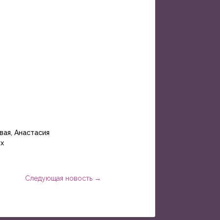
вая, Анастасия
их
Следующая новость
→